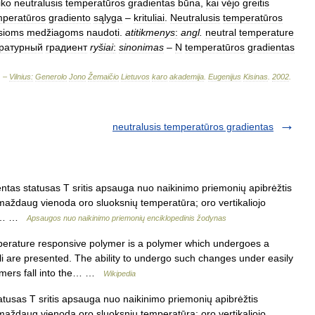
iko
neutralusis
temperatūros
gradientas
būna
,
kai
vėjo
greitis
mperatūros
gradiento
sąlyga
–
krituliai
.
Neutralusis
temperatūros
sioms
medžiagoms
naudoti
.
atitikmenys
:
angl
.
neutral
temperature
ратурный
градиент
ryšiai
:
sinonimas
–
N
temperatūros
gradientas
. –
Vilnius:
Generolo
Jono
Žemaičio
Lietuvos
karo
akademija
.
Eugenijus
Kisinas
.
2002
.
neutralusis temperatūros gradientas
tas statusas T sritis apsauga nuo naikinimo priemonių apibrėžtis
maždaug vienoda oro sluoksnių temperatūra; oro vertikaliojo
ros… …
Apsaugos nuo naikinimo priemonių enciklopedinis žodynas
erature responsive polymer is a polymer which undergoes a
i are presented. The ability to undergo such changes under easily
lymers fall into the… …
Wikipedia
tusas T sritis apsauga nuo naikinimo priemonių apibrėžtis
maždaug vienoda oro sluoksnių temperatūra; oro vertikaliojo