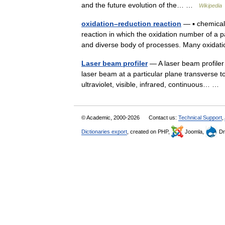
and the future evolution of the… …
Wikipedia
oxidation–reduction reaction
— ▪ chemical
reaction in which the oxidation number of a 
and diverse body of processes. Many oxid
Laser beam profiler
— A laser beam profiler c
laser beam at a particular plane transverse 
ultraviolet, visible, infrared, continuous… …
© Academic, 2000-2026
Contact us:
Technical Support
,
Dictionaries export
, created on PHP,
Joomla,
Dr