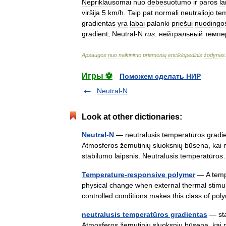
Nepriklausomai
nuo
debesuotumo
ir
paros
la
viršija
5
km
/
h
.
Taip
pat
normali
neutraliojo
te
gradientas
yra
labai
palanki
priešui
nuodingo
gradient
;
Neutral
-
N
rus
.
нейтральный
темпе
Apsaugos
nuo
naikinimo
priemonių
enciklopedinis
žodynas
Игры ⚽
Поможем сделать НИР
Neutral-N
Look at other dictionaries:
Neutral-N
— neutralusis temperatūros gradien
Atmosferos žemutinių sluoksnių būsena, kai 
stabilumo laipsnis. Neutralusis temperatū
Temperature-responsive polymer
— A temp
physical change when external thermal stimul
controlled conditions makes this class of po
neutralusis temperatūros gradientas
— sta
Atmosferos žemutinių sluoksnių būsena, kai 