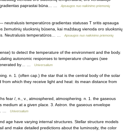
os gradientas paprastai būna… …
Apsaugos nuo naikinimo priemonių
 neutralusis temperatūros gradientas statusas T sritis apsauga
os žemutinių sluoksnių būsena, kai maždaug vienoda oro sluoksnių
psnis. Neutralusis temperatūros… …
Apsaugos nuo naikinimo priemonių
nse) to detect the temperature of the environment and the body.
gulating autonomic responses to temperature changes (see
e generated by… …
Universalium
ing. n. 1. (often cap.) the star that is the central body of the solar
 from which they receive light and heat: its mean distance from
s fear /, n., v., atmosphered, atmosphering. n. 1. the gaseous
his medium at a given place. 3. Astron. the gaseous envelope
ny… …
Universalium
nd age have varying internal structures. Stellar structure models
tail and make detailed predictions about the luminosity, the color