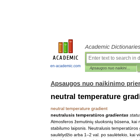
Academic Dictionarie
en-academic.com
Apsaugos nuo naikinimo priemonių enciklopedinis žodynas
Apsaugos nuo naikinimo prie
neutral temperature grad
neutral
temperature
gradient
neutralusis
temperatūros
gradientas
stat
Atmosferos
žemutinių
sluoksnių
būsena
,
kai
stabilumo
laipsnis
.
Neutralusis
temperatūros
saulėlydžio
arba
1
–
2
val
.
po
saulėtekio
,
kai
vi