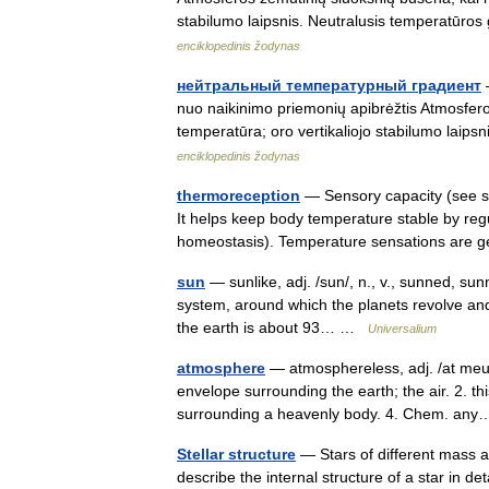
stabilumo laipsnis. Neutralusis temperatūr
enciklopedinis žodynas
нейтральный температурный градиент
—
nuo naikinimo priemonių apibrėžtis Atmosfer
temperatūra; oro vertikaliojo stabilumo lai
enciklopedinis žodynas
thermoreception
— Sensory capacity (see se
It helps keep body temperature stable by re
homeostasis). Temperature sensations ar
sun
— sunlike, adj. /sun/, n., v., sunned, sunn
system, around which the planets revolve and
the earth is about 93… …
Universalium
atmosphere
— atmosphereless, adj. /at meuh
envelope surrounding the earth; the air. 2. t
surrounding a heavenly body. 4. Chem. a
Stellar structure
— Stars of different mass a
describe the internal structure of a star in de