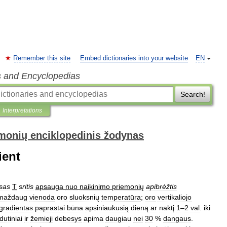
Remember this site
Embed dictionaries into your website
EN
s and Encyclopedias
Search!
Interpretations
monių enciklopedinis žodynas
ient
usas
T
sritis
apsauga
nuo
naikinimo
priemonių
apibrėžtis
maždaug
vienoda
oro
sluoksnių
temperatūra
;
oro
vertikaliojo
gradientas
paprastai
būna
apsiniaukusią
dieną
ar
naktį
1
–
2
val
.
iki
dutiniai
ir
žemieji
debesys
apima
daugiau
nei
30
%
dangaus
.